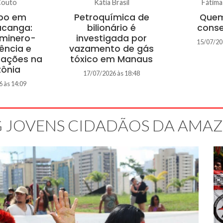
Couto
Kátia Brasil
Fátim
po em
Petroquímica de
Quem
acanga:
bilionário é
conse
 minero-
investigada por
15/07/20
ência e
vazamento de gás
rações na
tóxico em Manaus
ônia
17/07/2026 às 18:48
 às 14:09
 JOVENS CIDADÃOS DA AMA