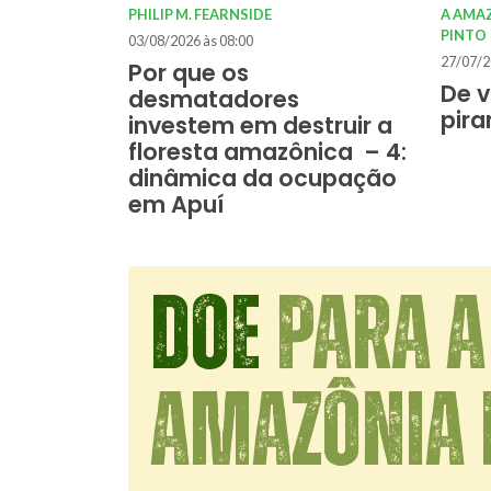
PHILIP M. FEARNSIDE
A AMA
PINTO
03/08/2026 às 08:00
27/07/2
Por que os
De v
desmatadores
pir
investem em destruir a
floresta amazônica – 4:
dinâmica da ocupação
em Apuí
DOE
PARA A
AMAZÔNIA 