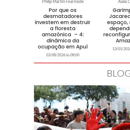
Philip Martin Fearnside
Aiala 
Por que os
Garim
desmatadores
Jacare
investem em destruir
espaço,
a floresta
depend
amazônica – 4:
reconfigu
dinâmica da
Amaz
ocupação em Apuí
13/05/2026
03/08/2026 às 08:00
BLOG