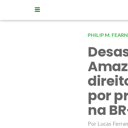
PHILIP M. FEAR
Desas
Amazô
direit
por p
na BR
Por Lucas Ferran