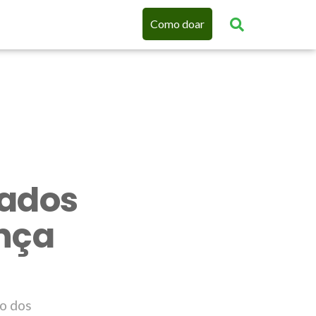
Como doar
tados
ança
io dos