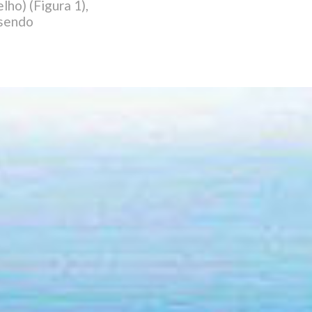
ho) (Figura 1),
 sendo