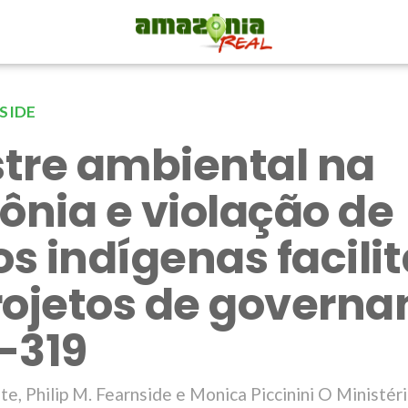
NSIDE
tre ambiental na
nia e violação de
os indígenas facili
rojetos de govern
-319
te, Philip M. Fearnside e Monica Piccinini O Ministér