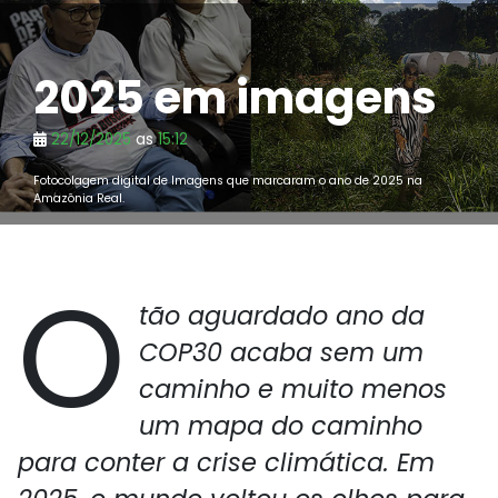
2025 em imagens
22/12/2025
as
15:12
Fotocolagem digital de Imagens que marcaram o ano de 2025 na
Amazônia Real.
O
tão aguardado ano da
COP30 acaba sem um
caminho e muito menos
um mapa do caminho
para conter a crise climática. Em