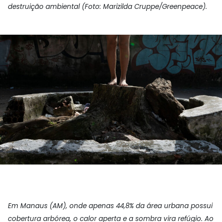
destruição ambiental (Foto: Marizilda Cruppe/Greenpeace).
Em Manaus (AM), onde apenas 44,8% da área urbana possui
cobertura arbórea, o calor aperta e a sombra vira refúgio. Ao