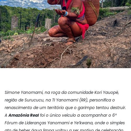
Simone Yanomami, na roça da comunidade Kori Yauopë,
região de Surucucu, na TI Yanomami (RR), personifica o
renascimento de um território que o garimpo tentou destruir.
A
Amazônia Real
foi o único veículo a acompanhar o 6º
Fórum de Lideranças Yanomami e Ye’kwana, onde o simples
ato de beber água limpa voltou a ser motivo de celebração