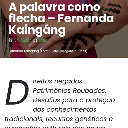
A palavra como
flecha – Fernanda
Kaingáng
18/11/2024
as
10:16
Fernanda Kaingáng (Foto: Eli Araújo/Agência Brasil).
D
ireitos negados.
Patrimônios Roubados.
Desafios para a proteção
dos conhecimentos
tradicionais, recursos genéticos e