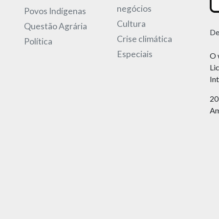
negócios
Povos Indígenas
Cultura
Questão Agrária
De
Crise climática
Política
Especiais
O 
Li
In
20
Am