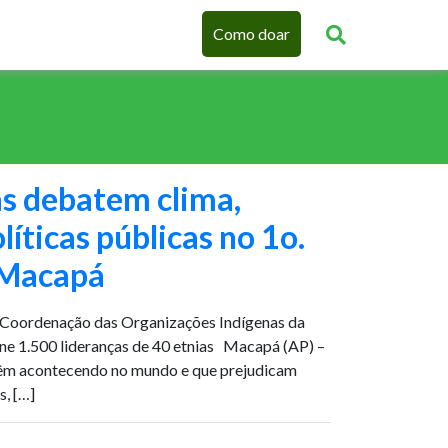
Como doar
as debatem clima,
olíticas públicas no 1o.
 Macapá
a Coordenação das Organizações Indígenas da
ne 1.500 lideranças de 40 etnias Macapá (AP) –
êm acontecendo no mundo e que prejudicam
s, […]