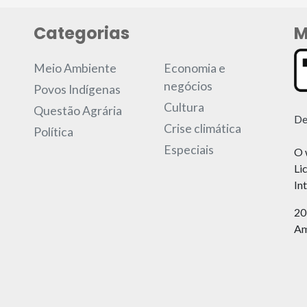
Categorias
M
Meio Ambiente
Economia e
negócios
Povos Indígenas
Cultura
Questão Agrária
De
Crise climática
Política
Especiais
O 
Li
In
20
Am