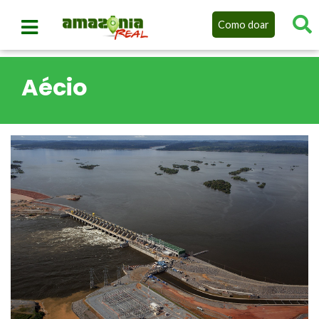
Como doar
Aécio