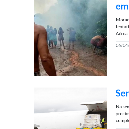
em
Morado
tentat
Aérea 
06/04
Se
Na sem
precio
comple