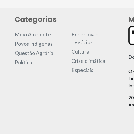
Categorias
M
Meio Ambiente
Economia e
negócios
Povos Indígenas
Cultura
Questão Agrária
De
Crise climática
Política
Especiais
O 
Li
In
20
Am