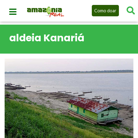
Como doar
aldeia Kanariá