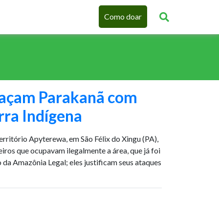
Como doar
eaçam Parakanã com
rra Indígena
erritório Apyterewa, em São Félix do Xingu (PA),
eiros que ocupavam ilegalmente a área, que já foi
da Amazônia Legal; eles justificam seus ataques