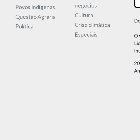
negócios
Povos Indígenas
Cultura
Questão Agrária
De
Crise climática
Política
Especiais
O 
Li
In
20
Am