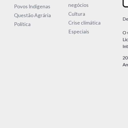
negócios
Povos Indígenas
Cultura
Questão Agrária
De
Crise climática
Política
Especiais
O 
Li
In
20
Am