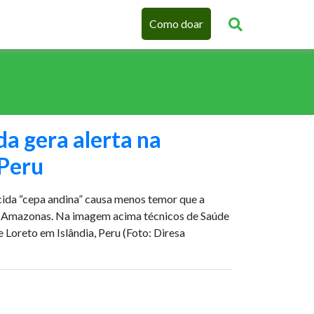
Como doar
a gera alerta na
 Peru
ida “cepa andina” causa menos temor que a
ao Amazonas. Na imagem acima técnicos de Saúde
Loreto em Islândia, Peru (Foto: Diresa