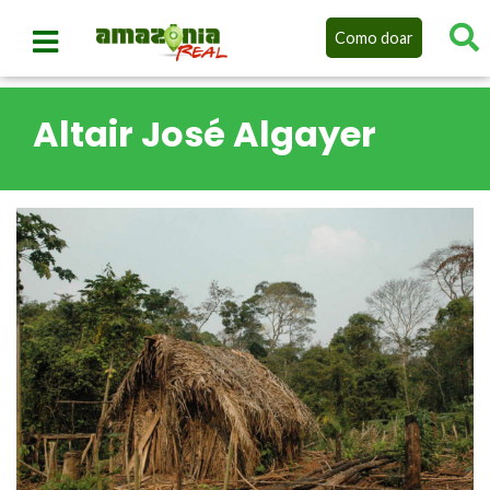
Como doar
Altair José Algayer