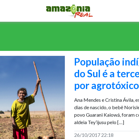
População ind
do Sul é a ter
por agrotóxico
Ana Mendes e Cristina Ávila, 
dias de nascido, o bebê Noris
povo Guarani Kaiowá, foram c
aldeia Tey’ijusu pelo […]
26/10/2017 22:18