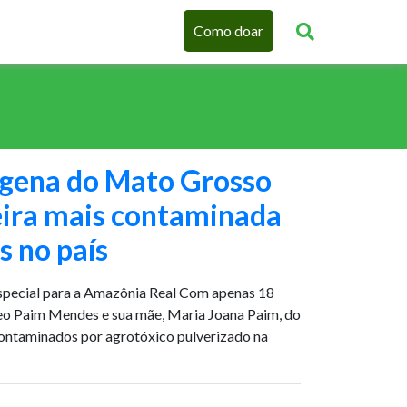
Como doar
ígena do Mato Grosso
ceira mais contaminada
s no país
especial para a Amazônia Real Com apenas 18
leo Paim Mendes e sua mãe, Maria Joana Paim, do
ontaminados por agrotóxico pulverizado na