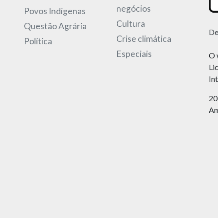
negócios
Povos Indígenas
Cultura
Questão Agrária
De
Crise climática
Política
Especiais
O 
Li
In
20
Am