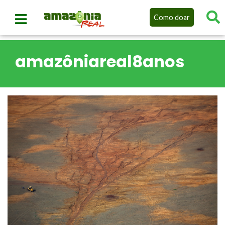
Como doar
amazôniareal8anos