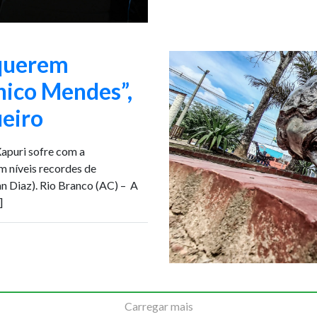
 querem
Chico Mendes”,
ueiro
apuri sofre com a
m níveis recordes de
n Diaz). Rio Branco (AC) – A
]
Carregar mais