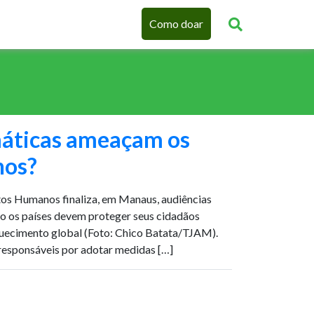
Como doar
áticas ameaçam os
nos?
tos Humanos finaliza, em Manaus, audiências
mo os países devem proteger seus cidadãos
quecimento global (Foto: Chico Batata/TJAM).
responsáveis por adotar medidas […]