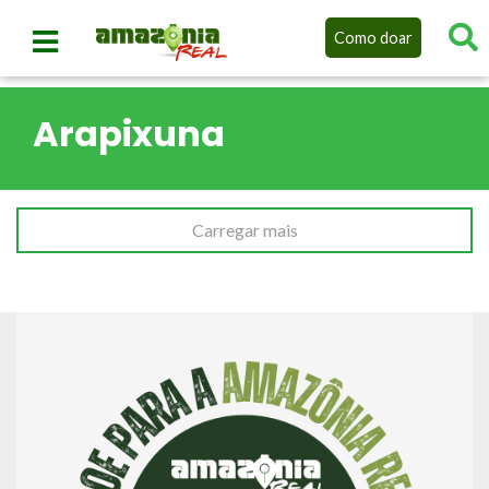
Como doar
Arapixuna
Carregar mais