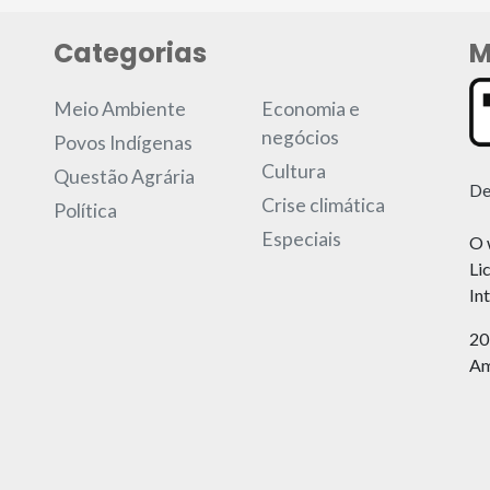
Categorias
M
Meio Ambiente
Economia e
negócios
Povos Indígenas
Cultura
Questão Agrária
De
Crise climática
Política
Especiais
O 
Li
In
20
Am