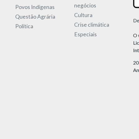
negócios
Povos Indígenas
Cultura
Questão Agrária
De
Crise climática
Política
Especiais
O 
Li
In
20
Am