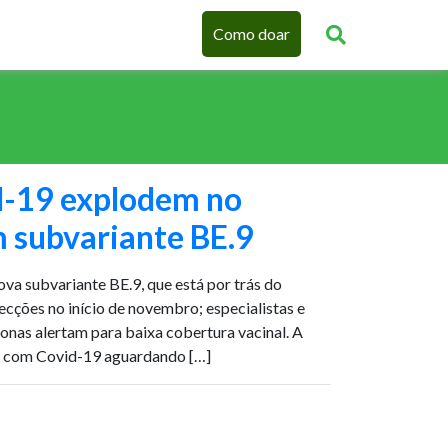
Como doar
d-19 explodem no
subvariante BE.9
va subvariante BE.9, que está por trás do
cções no início de novembro; especialistas e
nas alertam para baixa cobertura vacinal. A
 com Covid-19 aguardando […]