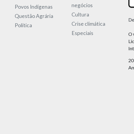
negócios
Povos Indígenas
Cultura
Questão Agrária
De
Crise climática
Política
Especiais
O 
Li
In
20
Am