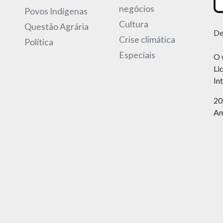
negócios
Povos Indígenas
Cultura
Questão Agrária
De
Crise climática
Política
Especiais
O 
Li
In
20
Am