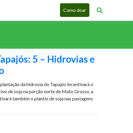
Como doar
apajós: 5 – Hidrovias e
o
ntação da hidrovia do Tapajós incentivará o
ivo de soja na porção norte de Mato Grosso, a
entivará também o plantio de soja nas pastagens