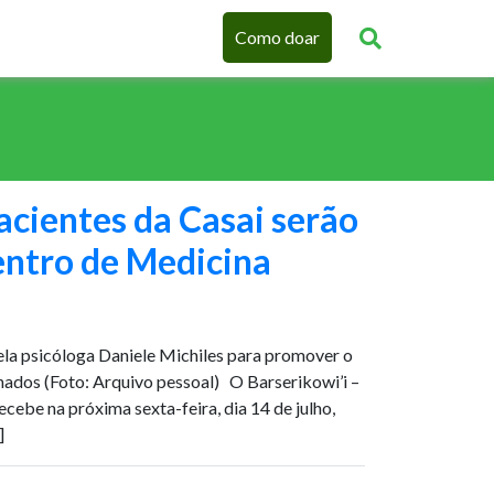
Como doar
cientes da Casai serão
entro de Medicina
ela psicóloga Daniele Michiles para promover o
rnados (Foto: Arquivo pessoal) O Barserikowi’i –
cebe na próxima sexta-feira, dia 14 de julho,
]