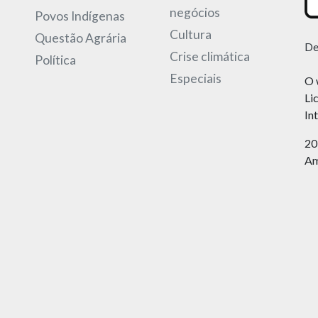
negócios
Povos Indígenas
Cultura
Questão Agrária
De
Crise climática
Política
Especiais
O 
Li
In
20
Am