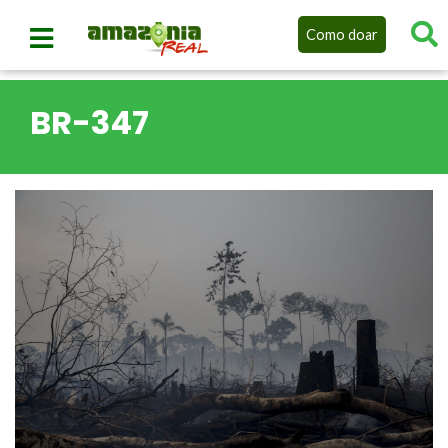
Como doar
BR-347