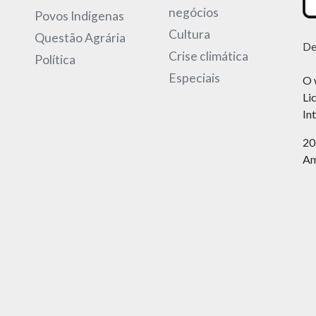
negócios
Povos Indígenas
Cultura
Questão Agrária
De
Crise climática
Política
Especiais
O 
Li
In
20
Am