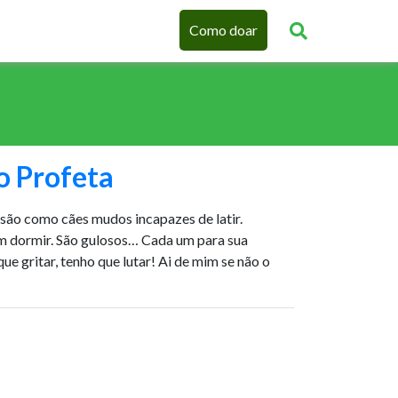
Como doar
o Profeta
] são como cães mudos incapazes de latir.
m dormir. São gulosos… Cada um para sua
ue gritar, tenho que lutar! Ai de mim se não o