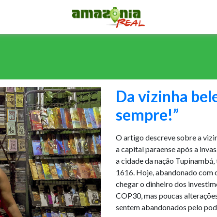
Da vizinha bel
sempre!”
O artigo descreve sobre a vizi
a capital paraense após a inva
a cidade da nação Tupinambá
1616. Hoje, abandonado com c
chegar o dinheiro dos investi
COP30, mas poucas alterações 
sentem abandonados pelo pode