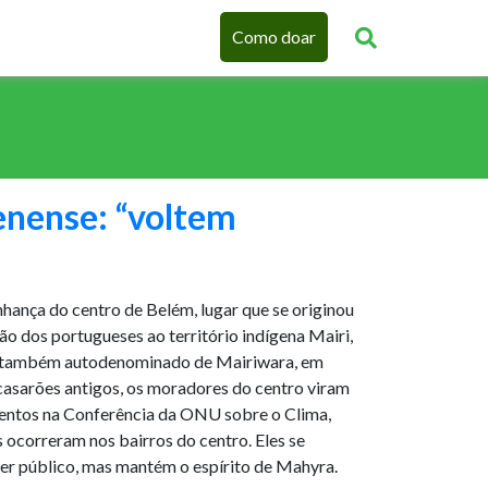
Como doar
enense: “voltem
nhança do centro de Belém, lugar que se originou
são dos portugueses ao território indígena Mairi,
, também autodenominado de Mairiwara, em
asarões antigos, os moradores do centro viram
mentos na Conferência da ONU sobre o Clima,
ocorreram nos bairros do centro. Eles se
r público, mas mantém o espírito de Mahyra.