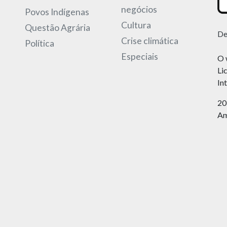
negócios
Povos Indígenas
Cultura
Questão Agrária
De
Crise climática
Política
Especiais
O 
Li
In
20
Am