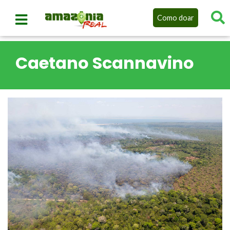
Como doar
Caetano Scannavino