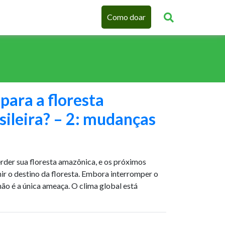
Como doar
para a floresta
ileira? – 2: mudanças
perder sua floresta amazônica, e os próximos
nir o destino da floresta. Embora interromper o
ão é a única ameaça. O clima global está