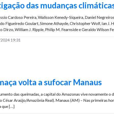
igação das mudanças climática
ssio Cardoso Pereira, Walisson Kenedy-Siqueira, Daniel Negreiros
do Figueiredo Goulart, Simone Athayde, Christopher Wolf, Ian J. H
o Dirzo, William J. Ripple, Philip M. Fearnside e Geraldo Wilson F
/2024 19:31
maça volta a sufocar Manaus
mento das queimadas, a capital do Amazonas vive novamente o des
o César Araújo/Amazônia Real). Manaus (AM) – Nas primeiras hora
 que […]