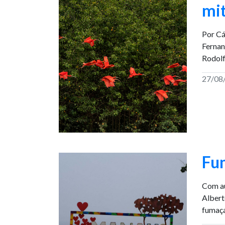
mit
Por Cá
Fernan
Rodolf
27/08
Fu
Com au
Albert
fumaça