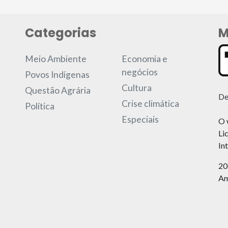
Categorias
M
Meio Ambiente
Economia e
negócios
Povos Indígenas
Cultura
Questão Agrária
De
Crise climática
Política
Especiais
O 
Li
In
20
Am