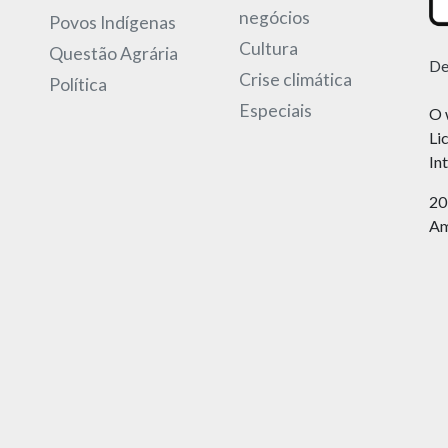
negócios
Povos Indígenas
Cultura
Questão Agrária
De
Crise climática
Política
Especiais
O 
Li
In
20
Am