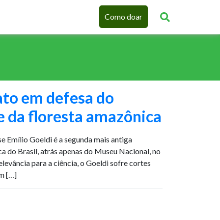
Como doar
ato em defesa do
e da floresta amazônica
 Emílio Goeldi é a segunda mais antiga
ica do Brasil, atrás apenas do Museu Nacional, no
elevância para a ciência, o Goeldi sofre cortes
m […]