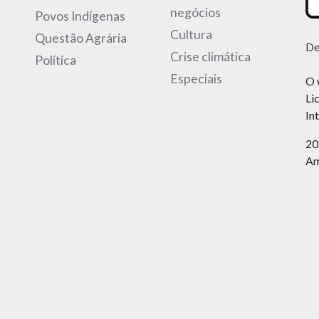
negócios
Povos Indígenas
Cultura
Questão Agrária
De
Crise climática
Política
Especiais
O 
Li
In
20
Am