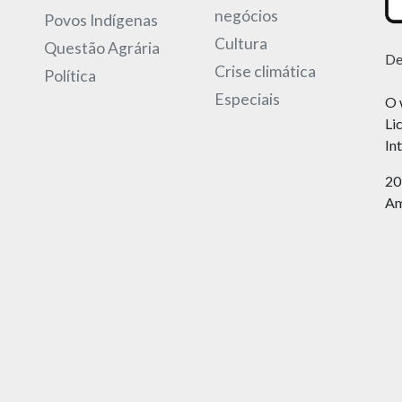
negócios
Povos Indígenas
Cultura
Questão Agrária
De
Crise climática
Política
Especiais
O 
Li
In
20
Am