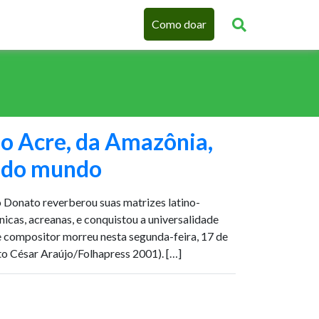
Como doar
do Acre, da Amazônia,
, do mundo
o Donato reverberou suas matrizes latino-
nicas, acreanas, e conquistou a universalidade
e compositor morreu nesta segunda-feira, 17 de
rto César Araújo/Folhapress 2001). […]