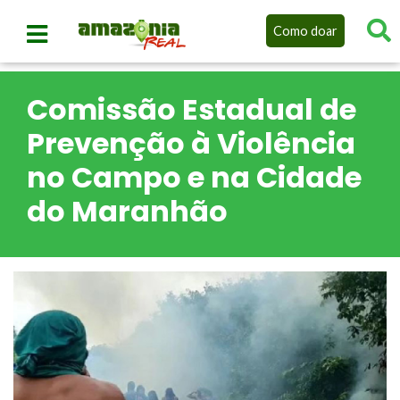
Como doar
Comissão Estadual de
Prevenção à Violência
no Campo e na Cidade
do Maranhão