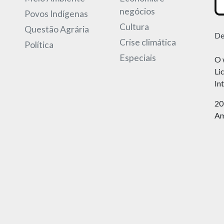
negócios
Povos Indígenas
Cultura
Questão Agrária
De
Crise climática
Política
Especiais
O 
Li
In
20
Am