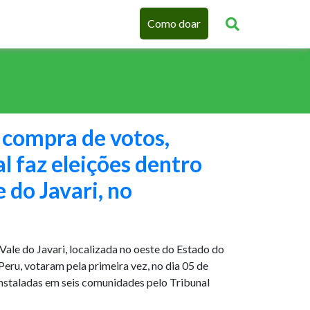
Como doar
 compra de votos,
al faz eleições dentro
 do Javari, no
 Vale do Javari, localizada no oeste do Estado do
eru, votaram pela primeira vez, no dia 05 de
instaladas em seis comunidades pelo Tribunal