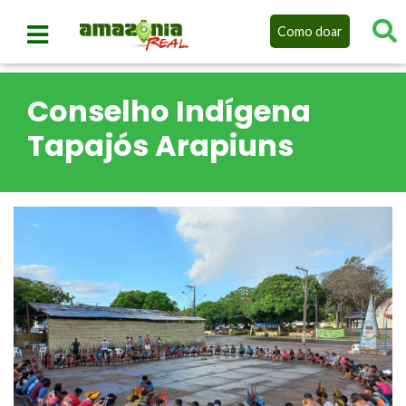
Como doar
Conselho Indígena
Tapajós Arapiuns