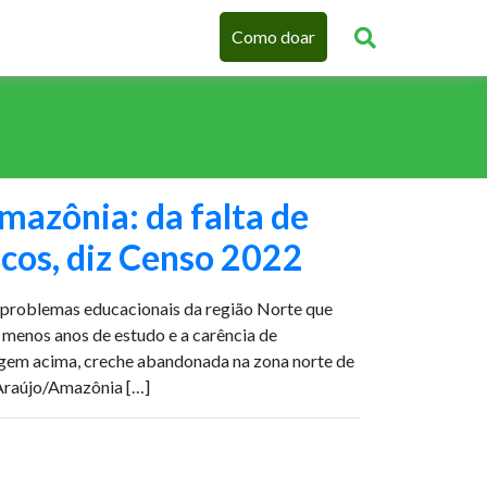
Como doar
mazônia: da falta de
cos, diz Censo 2022
problemas educacionais da região Norte que
, menos anos de estudo e a carência de
agem acima, creche abandonada na zona norte de
Araújo/Amazônia […]