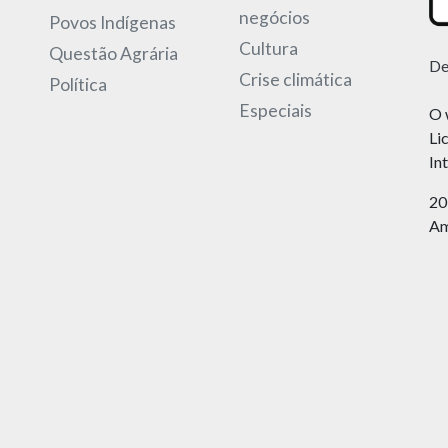
negócios
Povos Indígenas
Cultura
Questão Agrária
De
Crise climática
Política
Especiais
O 
Li
In
20
Am