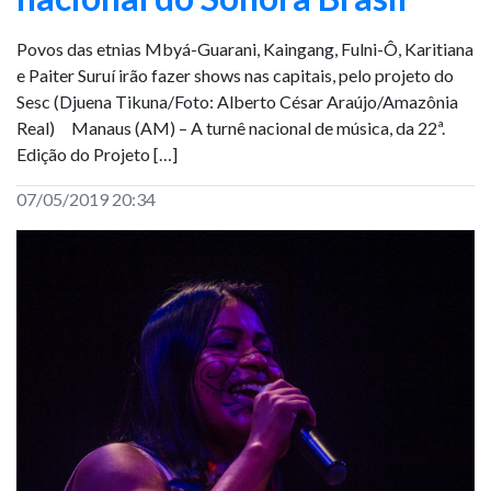
Povos das etnias Mbyá-Guarani, Kaingang, Fulni-Ô, Karitiana
e Paiter Suruí irão fazer shows nas capitais, pelo projeto do
Sesc (Djuena Tikuna/Foto: Alberto César Araújo/Amazônia
Real) Manaus (AM) – A turnê nacional de música, da 22ª.
Edição do Projeto […]
07/05/2019 20:34