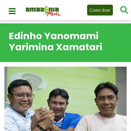
Como doar
Edinho Yanomami
Yarimina Xamatari