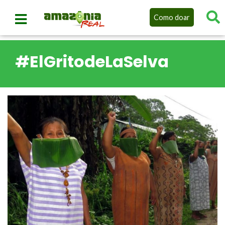
Como doar
#ElGritodeLaSelva