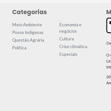
Categorias
M
Meio Ambiente
Economia e
negócios
Povos Indígenas
Cultura
Questão Agrária
De
Crise climática
Política
Especiais
O 
Li
In
20
Am