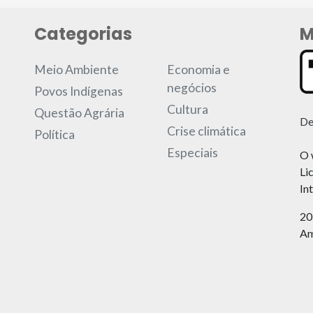
Categorias
M
Meio Ambiente
Economia e
negócios
Povos Indígenas
Cultura
Questão Agrária
De
Crise climática
Política
Especiais
O 
Li
In
20
Am