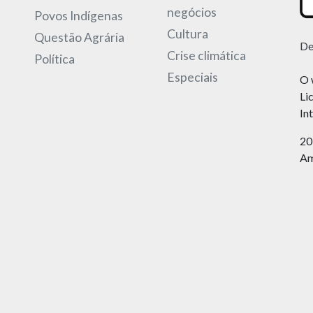
negócios
Povos Indígenas
Cultura
Questão Agrária
De
Crise climática
Política
Especiais
O 
Li
In
20
Am