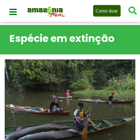
Como doar
Espécie em extinção