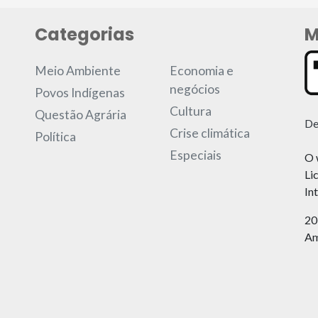
Categorias
M
Meio Ambiente
Economia e
negócios
Povos Indígenas
Cultura
Questão Agrária
De
Crise climática
Política
Especiais
O 
Li
In
20
Am