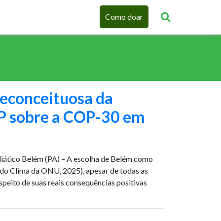
Como doar
reconceituosa da
P sobre a COP-30 em
diático Belém (PA) – A escolha de Belém como
do Clima da ONU, 2025), apesar de todas as
espeito de suas reais consequências positivas