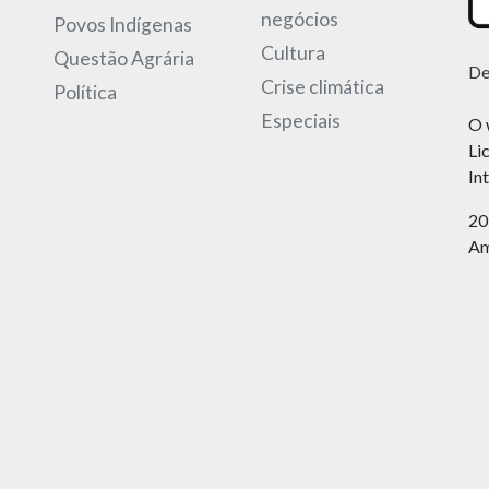
negócios
Povos Indígenas
Cultura
Questão Agrária
De
Crise climática
Política
Especiais
O 
Li
In
20
Am