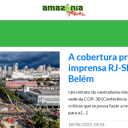
A cobertura p
imprensa RJ-S
Belém
Um retrato do centralismo mi
sede da COP-30 (Conferência 
críticas que se possa fazer a r
para a […]
18/06/2025 14:56