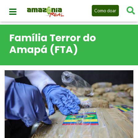
Como doar
Família Terror do
Amapá (FTA)