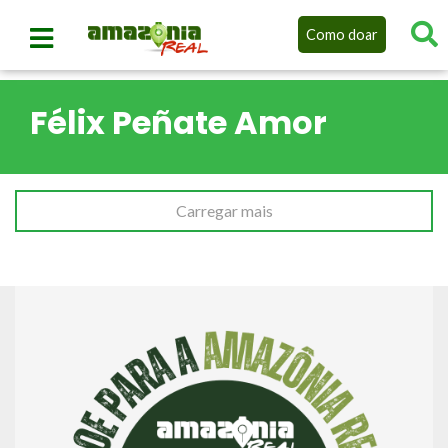
Como doar
Félix Peñate Amor
Carregar mais