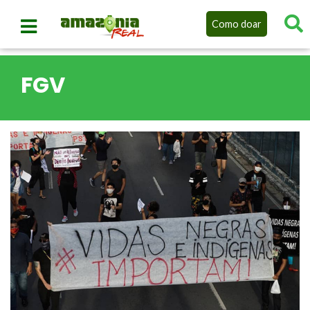
Como doar
FGV