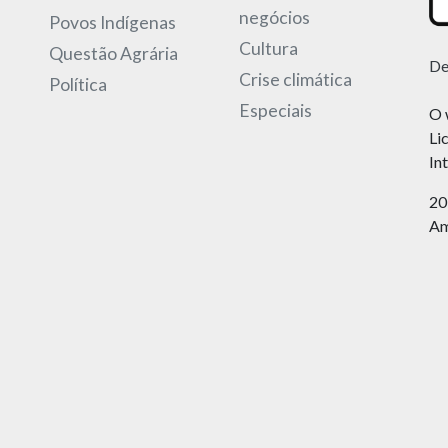
negócios
Povos Indígenas
Cultura
Questão Agrária
De
Crise climática
Política
Especiais
O 
Li
In
20
Am