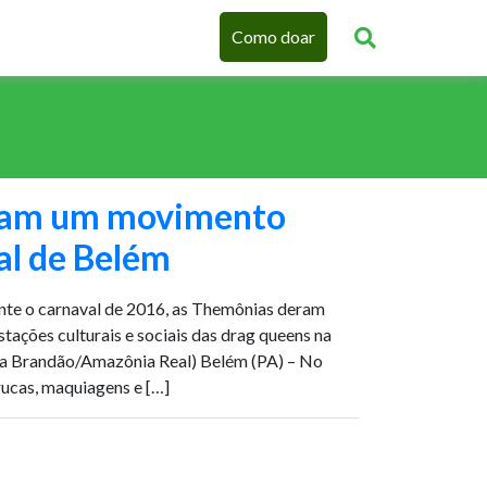
Como doar
ram um movimento
ral de Belém
nte o carnaval de 2016, as Themônias deram
stações culturais e sociais das drag queens na
rta Brandão/Amazônia Real) Belém (PA) – No
rucas, maquiagens e […]