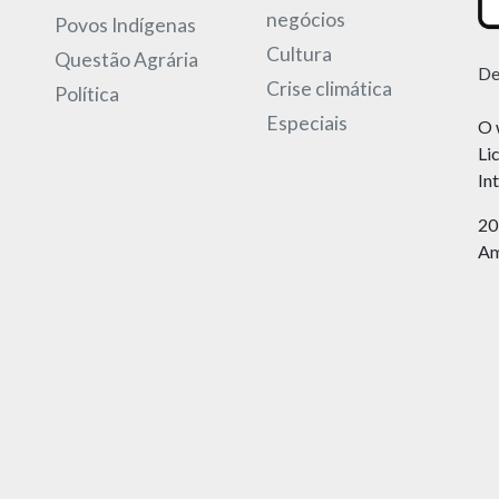
negócios
Povos Indígenas
Cultura
Questão Agrária
De
Crise climática
Política
Especiais
O 
Li
In
20
Am