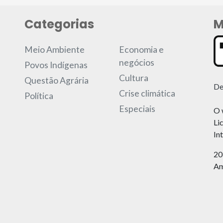
Categorias
M
Meio Ambiente
Economia e
negócios
Povos Indígenas
Cultura
Questão Agrária
De
Crise climática
Política
Especiais
O 
Li
In
20
Am