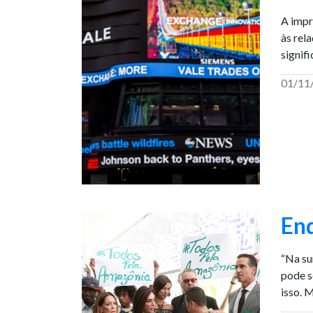
A impr
às rel
signif
01/11
Enq
“Na su
pode s
isso. 