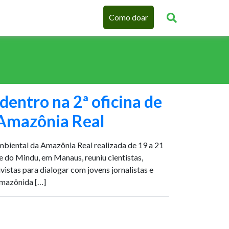
Como doar
dentro na 2ª oficina de
 Amazônia Real
mbiental da Amazônia Real realizada de 19 a 21
ue do Mindu, em Manaus, reuniu cientistas,
ivistas para dialogar com jovens jornalistas e
amazônida […]