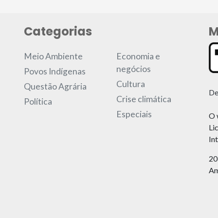
Categorias
M
Meio Ambiente
Economia e
negócios
Povos Indígenas
Cultura
Questão Agrária
De
Crise climática
Política
Especiais
O 
Li
In
20
Am